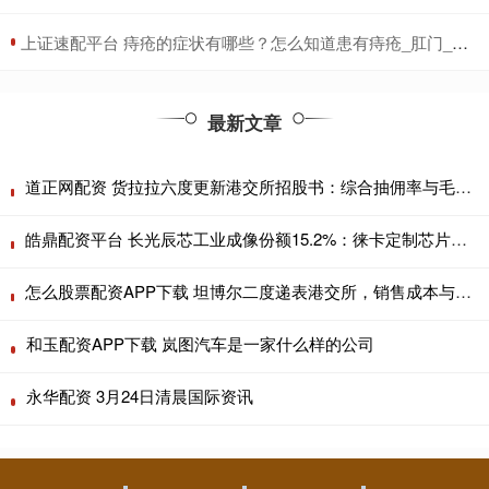
​上证速配平台 痔疮的症状有哪些？怎么知道患有痔疮_肛门_内痔_产品
最新文章
道正网配资 货拉拉六度更新港交所招股书：综合抽佣率与毛利率均连续两年下降
皓鼎配资平台 长光辰芯工业成像份额15.2%：徕卡定制芯片订单为何花落它家
怎么股票配资APP下载 坦博尔二度递表港交所，销售成本与收入同步攀升，应收账款和存货双高
和玉配资APP下载 岚图汽车是一家什么样的公司
永华配资 3月24日清晨国际资讯