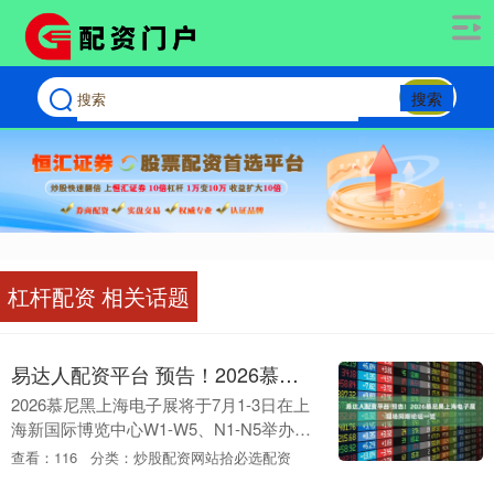
搜索
杠杆配资 相关话题
易达人配资平台 预告！2026慕尼黑上海电子展现场同期论坛一览
2026慕尼黑上海电子展将于7月1-3日在上
海新国际博览中心W1-W5、N1-N5举办。
展会规模扩大至近12万平米，计划邀请
查看：116
分类：炒股配资网站拾必选配资
1800+海内外优质展商参展，预计吸....