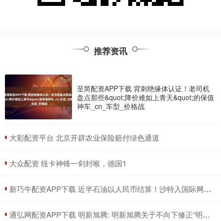
推荐资讯
至简配资APP下载 背刺绝缘体认证！老司机
盘点那些&quot;降价难如上青天&quot;的保值
神车_cn_车型_价格战
​大彩配资平台 北京开辟农业保险赔付绿色通道
​大众配资 纽卡神锋一剑封喉，德国1
​新巧牛配资APP下载 近半石油以人民币结算！沙特入国际网，美元霸权遇挑战？
​通弘网配资APP下载 明新旭腾: 明新旭腾关于不向下修正“明新转债”转股价格的公告