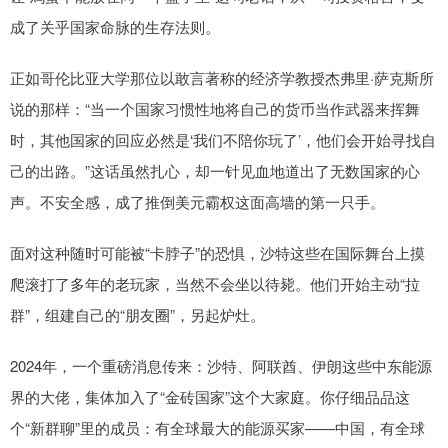
成了关乎国家命脉的生存法则。
正如哥伦比亚大学那位以敢言著称的经济学教授杰弗里·萨克斯所
说的那样：“当一个国家习惯性地将自己的货币当作武器来挥舞
时，其他国家的回应必然是‘我们不陪你玩了’，他们会开始寻找自
己的出路。”这话虽然扎心，却一针见血地道出了无数国家的心
声。不安全感，成了推倒美元霸权这面高墙的第一只手。
面对这种随时可能被“卡脖子”的恐惧，沙特这些在国际舞台上摸
爬滚打了多年的老玩家，当然不会坐以待毙。他们开始主动“拉
群”，组建自己的“朋友圈”，另起炉灶。
2024年，一个重磅消息传来：沙特、阿联酋、伊朗这些中东能源
界的大佬，集体加入了“金砖国家”这个大家庭。你仔细品品这
个“新群聊”里的成员：有全球最大的能源买家——中国，有全球