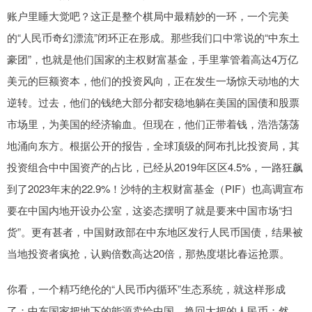
账户里睡大觉吧？这正是整个棋局中最精妙的一环，一个完美
的“人民币奇幻漂流”闭环正在形成。那些我们口中常说的“中东土
豪团”，也就是他们国家的主权财富基金，手里掌管着高达4万亿
美元的巨额资本，他们的投资风向，正在发生一场惊天动地的大
逆转。过去，他们的钱绝大部分都安稳地躺在美国的国债和股票
市场里，为美国的经济输血。但现在，他们正带着钱，浩浩荡荡
地涌向东方。根据公开的报告，全球顶级的阿布扎比投资局，其
投资组合中中国资产的占比，已经从2019年区区4.5%，一路狂飙
到了2023年末的22.9%！沙特的主权财富基金（PIF）也高调宣布
要在中国内地开设办公室，这姿态摆明了就是要来中国市场“扫
货”。更有甚者，中国财政部在中东地区发行人民币国债，结果被
当地投资者疯抢，认购倍数高达20倍，那热度堪比春运抢票。
你看，一个精巧绝伦的“人民币内循环”生态系统，就这样形成
了：中东国家把地下的能源卖给中国，换回大把的人民币；然