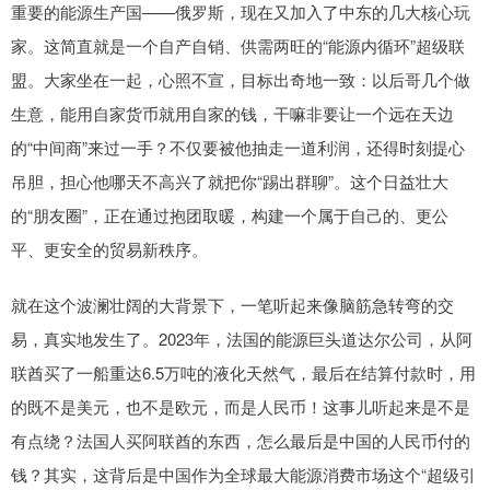
重要的能源生产国——俄罗斯，现在又加入了中东的几大核心玩
家。这简直就是一个自产自销、供需两旺的“能源内循环”超级联
盟。大家坐在一起，心照不宣，目标出奇地一致：以后哥几个做
生意，能用自家货币就用自家的钱，干嘛非要让一个远在天边
的“中间商”来过一手？不仅要被他抽走一道利润，还得时刻提心
吊胆，担心他哪天不高兴了就把你“踢出群聊”。这个日益壮大
的“朋友圈”，正在通过抱团取暖，构建一个属于自己的、更公
平、更安全的贸易新秩序。
就在这个波澜壮阔的大背景下，一笔听起来像脑筋急转弯的交
易，真实地发生了。2023年，法国的能源巨头道达尔公司，从阿
联酋买了一船重达6.5万吨的液化天然气，最后在结算付款时，用
的既不是美元，也不是欧元，而是人民币！这事儿听起来是不是
有点绕？法国人买阿联酋的东西，怎么最后是中国的人民币付的
钱？其实，这背后是中国作为全球最大能源消费市场这个“超级引