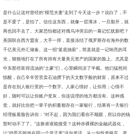
是什么让这对曾经的“模范夫妻”走到了今天这一步？说白了，不
是不爱了，是怕了。信任这东西，就像一层薄冰，一旦裂开，就
再也回不去了。大家恐怕都还对俄乌冲突后的一幕记忆犹新吧？
美国联合西方盟友，大手一挥，直接冻结了俄罗斯存在海外的数
千亿美元外汇储备。这一招“釜底抽薪”，简直就是一记响亮的耳
光，狠狠地打在了所有持有大量美元资产的国家的脸上。尤其是
中东那些富得流油的“土豪”们，心里瞬间凉了半截。他们猛然间
惊醒，自己辛辛苦苦卖石油攒下的天文数字般的财富，原来不过
是存在别人银行里的一个数字。人家心情好，让你用；心情不
好，随时可以让你账户变灰，你连说理的地方都没有。这种感
觉，就好比你把一辈子的积蓄都存在一家银行，结果有一天银行
经理板着脸告诉你：“对不起，因为我们看你不顺眼，所以你的钱
暂时动不了了。”这换谁谁能接受？这种赤裸裸的金融武器化，
让“鸡蛋不能放在同一个篮子里”这句老话，从一句投资格言，变