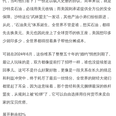
代，当时他们签下了一份足以载入史册的协议。简单来说，就是
沙特卖石油，必须用美元收钱；而美国则承诺提供全方位的安全
保障。沙特这位“武林盟主”一发话，其他产油小弟们纷纷跟进，
从此，“石油美元”体系诞生。全世界不管是谁，想买石油，都得
先去换美元。美元也因此坐上了全球货币的铁王座，美国想印多
少就印多少，全世界都得捏着鼻子帮他分摊成本。
可就在2024年6月，这份维系了整整五十年的“婚约”悄然到期了。
最让人玩味的是，双方都像提前打了招呼一样，谁也没提续签这
回事儿。这可不是什么好聚好散，更像是一段关系在长久的猜忌
和利益冲突中，终于耗尽了最后一丝情分。全世界的财经大佬们
都竖起了耳朵，因为这意味着，那个曾经和美元捆绑最深的铁杆
盟友，从规则上被“松绑”了，它可以自由选择用任何货币来卖自
家的宝贝疙瘩。
展开剩余83%