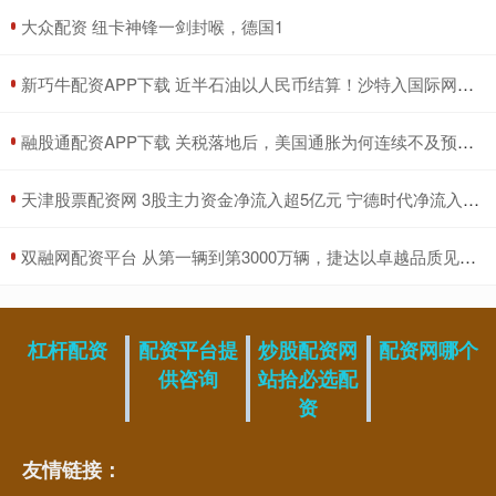
​大众配资 纽卡神锋一剑封喉，德国1
​新巧牛配资APP下载 近半石油以人民币结算！沙特入国际网，美元霸权遇挑战？
​融股通配资APP下载 关税落地后，美国通胀为何连续不及预期？
​天津股票配资网 3股主力资金净流入超5亿元 宁德时代净流入近8亿元居首
​双融网配资平台 从第一辆到第3000万辆，捷达以卓越品质见证一汽
杠杆配资
配资平台提
炒股配资网
配资网哪个
供咨询
站拾必选配
资
友情链接：