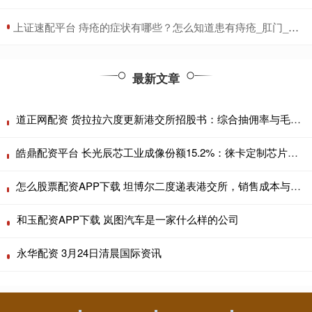
​上证速配平台 痔疮的症状有哪些？怎么知道患有痔疮_肛门_内痔_产品
最新文章
道正网配资 货拉拉六度更新港交所招股书：综合抽佣率与毛利率均连续两年下降
皓鼎配资平台 长光辰芯工业成像份额15.2%：徕卡定制芯片订单为何花落它家
怎么股票配资APP下载 坦博尔二度递表港交所，销售成本与收入同步攀升，应收账款和存货双高
和玉配资APP下载 岚图汽车是一家什么样的公司
永华配资 3月24日清晨国际资讯