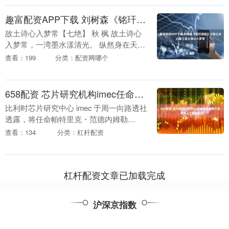
特朗普周四....
趣富配资APP下载 刘树森《铭玕清韵》之故土乡心篇‖故土诗心入梦常
故土诗心入梦常【七绝】 秋 枫 故土诗心
入梦常，一湾墨水漾清光。 纵然身在天涯
远，犹念庭前竹韵香。 2025年8月7日夜初
查看：199
分类：配资网哪个
稿于青岛【新韵.仄起首句押韵】 《故
土....
658配资 芯片研究机构imec任命新首席执行官，聚焦人工智能转型
比利时芯片研究中心 imec 于周一向路透社
透露，将任命帕特里克・范德内姆勒
（Patrick Vandenameele）为新任首席执
查看：134
分类：杠杆配资
行官，现任首席执行官吕克・范....
杠杆配资文章已加载完成
沪深京指数