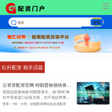
搜索
杠杆配资 相关话题
云资管配资官网 特朗普称很快将对芯片征收“相当可观”关税 先前称远高于100%
美国总统唐纳德·特朗普表示，他“很快”将
对半导体进口征收关税，但不包括苹果等
公司的商品，它们已承诺增加对美国的投
查看：150
分类：炒股配资网站拾必选配资
资。 在涉及苹果可能面临的进口关税时，