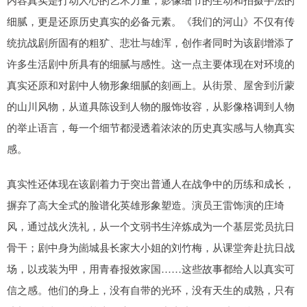
细腻，更是还原历史真实的必备元素。《我们的河山》不仅有传
统抗战剧所固有的粗犷、悲壮与雄浑，创作者同时为该剧增添了
许多生活剧中所具有的细腻与感性。这一点主要体现在对环境的
真实还原和对剧中人物形象细腻的刻画上。从街景、屋舍到沂蒙
的山川风物，从道具陈设到人物的服饰妆容，从影像格调到人物
的举止语言，每一个细节都浸透着浓浓的历史真实感与人物真实
感。
真实性还体现在该剧着力于突出普通人在战争中的历练和成长，
摒弃了高大全式的脸谱化英雄形象塑造。演员王雷饰演的庄埼
风，通过战火洗礼，从一个文弱书生淬炼成为一个基层党员抗日
骨干；剧中身为崮城县长家大小姐的刘竹梅，从课堂奔赴抗日战
场，以戎装为甲，用青春报效家国……这些故事都给人以真实可
信之感。他们的身上，没有自带的光环，没有天生的成熟，只有