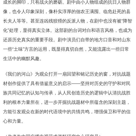
成长的脚印，只有战火的磨砺。剧中由小人物组成的抗日人物群
像，也令人印象深刻，像朴实淳厚的佃农王满囤、临危赴死的县
长夫人等等。甚至连凶残狡猾的反派人物，在剧中也没有被“降智
化”处理，显得真实立体。这部剧的台词对白和语言风格，也成为
还原历史真实的重要手段。剧中演员们自带的地方口音和对山东
一些“土味”方言的运用，既显得真切自然，又能流露出一些日常
生活中的幽默风趣。
《我们的河山》为观众打开一扇回望和铭记历史的窗，对抗战题
材创作提供了具有借鉴意义的启示——坚持对历史的守护和对民
族共同记忆的认知与传承，从人民创造历史的逻辑中认清抗战胜
利的根本力量所在，进一步开掘抗战题材中所蕴含的深刻主题，
方能引发观众在新的时代语境中的共情共鸣，增强保卫和平的信
心和力量。