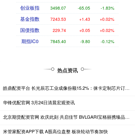
创业板指
3498.07
-65.05
-1.83%
基金指数
7243.53
+1.43
+0.02%
国债指数
229.74
+0.05
+0.02%
期指IC0
7845.40
-9.80
-0.12%
热点资讯
皓鼎配资平台 长光辰芯工业成像份额15.2%：徕卡定制芯片订单为何花落它家
华锋优配官网 3月24日清晨宏观资讯
北京期货配资官网 欢庆此刻 共启佳节 BVLGARI宝格丽携臻品佳作献礼2025年节日季
米管家配资APP下载 A股高位盘整 板块轮动节奏加快