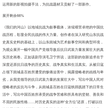
运用新的影视拍摄手法，为抗战题材又贡献了一部新作。
展开剩余66%
《我们的河山》以地域抗战为叙事载体，浓缩艰苦卓绝的中国抗
战历程，彰显全民抗战的伟大力量。创作者在深入研究山东抗战
史真实史料的基础上，以山东崮城为艺术叙事空间和典型环境，
为观众展开一幅中国共产党领导敌后抗日武装力量发展壮大的真
实历史画卷。正如该剧导演毛卫宁所说，这部剧的创新追求在于
深度还原抗日战争的历史真实、战争真实和生活真实。从被日寇
占领下崮城县百姓所遭受的惨痛迫害中，揭露侵略者的凶残与卑
劣，从我党领导的抗日武装力量的发展壮大中，写出中国人民对
侵略者的反抗与斗争，从崮城县百姓在日寇铁蹄践踏下的日常生
活中，写出中国百姓所承受的战争苦难和所具有的坚韧、善良和
不屈的民族性格……对历史真实的这种“全方位”还原，打破以往