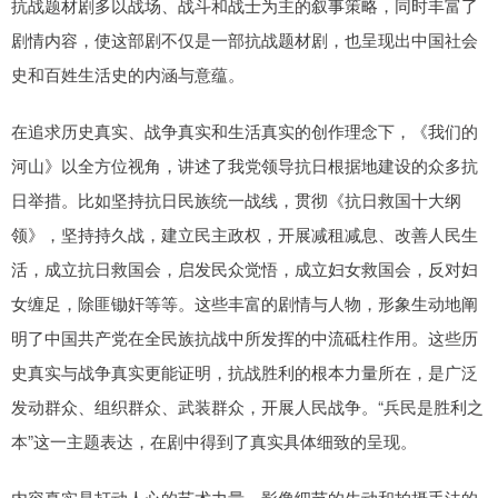
抗战题材剧多以战场、战斗和战士为主的叙事策略，同时丰富了
剧情内容，使这部剧不仅是一部抗战题材剧，也呈现出中国社会
史和百姓生活史的内涵与意蕴。
在追求历史真实、战争真实和生活真实的创作理念下，《我们的
河山》以全方位视角，讲述了我党领导抗日根据地建设的众多抗
日举措。比如坚持抗日民族统一战线，贯彻《抗日救国十大纲
领》，坚持持久战，建立民主政权，开展减租减息、改善人民生
活，成立抗日救国会，启发民众觉悟，成立妇女救国会，反对妇
女缠足，除匪锄奸等等。这些丰富的剧情与人物，形象生动地阐
明了中国共产党在全民族抗战中所发挥的中流砥柱作用。这些历
史真实与战争真实更能证明，抗战胜利的根本力量所在，是广泛
发动群众、组织群众、武装群众，开展人民战争。“兵民是胜利之
本”这一主题表达，在剧中得到了真实具体细致的呈现。
内容真实是打动人心的艺术力量，影像细节的生动和拍摄手法的