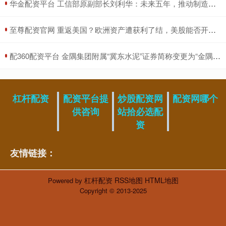
​华金配资平台 工信部原副部长刘利华：未来五年，推动制造业实现战略性跨越应聚焦四个方面
​至尊配资官网 重返美国？欧洲资产遭获利了结，美股能否开启新行情
​配360配资平台 金隅集团附属“冀东水泥”证券简称变更为“金隅冀东”
杠杆配资
配资平台提
炒股配资网
配资网哪个
供咨询
站拾必选配
资
友情链接：
杠杆配资
RSS地图
HTML地图
Powered by
Copyright
© 2013-2025