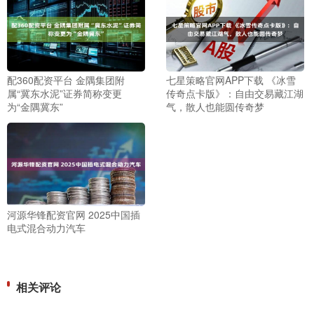
配360配资平台 金隅集团附
七星策略官网APP下载 《冰雪
属“冀东水泥”证券简称变更
传奇点卡版》：自由交易藏江湖
为“金隅冀东”
气，散人也能圆传奇梦
河源华锋配资官网 2025中国插
电式混合动力汽车
相关评论