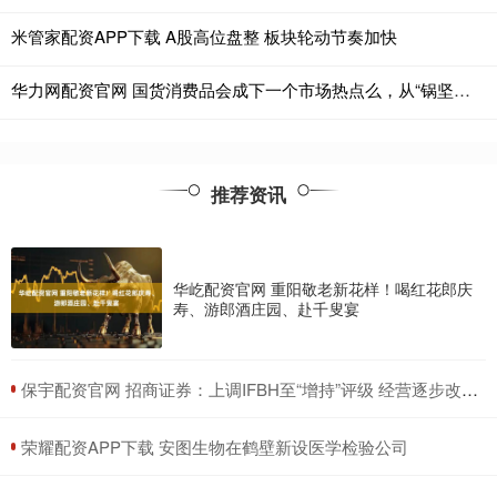
米管家配资APP下载 A股高位盘整 板块轮动节奏加快
华力网配资官网 国货消费品会成下一个市场热点么，从“锅坚强”到“股坚强”？
推荐资讯
华屹配资官网 重阳敬老新花样！喝红花郎庆
寿、游郎酒庄园、赴千叟宴
​保宇配资官网 招商证券：上调IFBH至“增持”评级 经营逐步改善 关注业绩弹性
​荣耀配资APP下载 安图生物在鹤壁新设医学检验公司